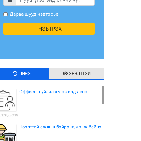
Дараа шууд нэвтэрье
НЭВТРЭХ
ШИНЭ
ЭРЭЛТТЭЙ
Оффисын үйлчлэгч ажилд авна
2026/07/09
Нээлттэй ажлын байранд урьж байна