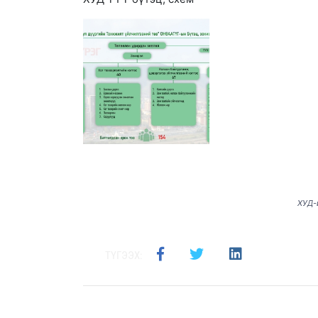
ХУД-
ТҮГЭЭХ: