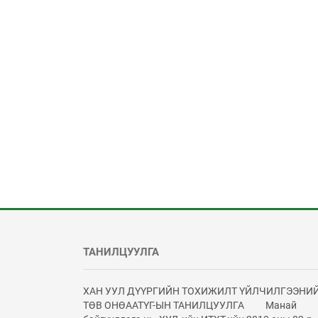
ТАНИЛЦУУЛГА
ХАН УУЛ ДҮҮРГИЙН ТОХИЖИЛТ ҮЙЛЧИЛГЭЭНИ
ТӨВ ОНӨААТҮГ-ЫН ТАНИЛЦУУЛГА Манай