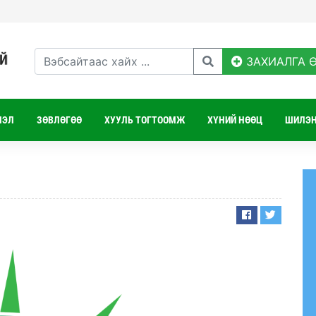
ЗАХИАЛГА 
ЛЭЛ
ЗӨВЛӨГӨӨ
ХУУЛЬ ТОГТООМЖ
ХҮНИЙ НӨӨЦ
ШИЛЭН