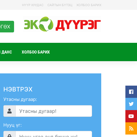
НҮҮР ХУУДАС
САЙТЫН БҮТЭЦ
ХОЛБОО БАРИХ
ӨГӨХ
 ДАНС
ХОЛБОО БАРИХ
НЭВТРЭХ
Утасны дугаар:
Нууц үг: