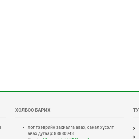
ХОЛБОО БАРИХ
ТУ
Й
Хог тээврийн захиалга авах, санал хүсэлт
авах дугаар: 88880943