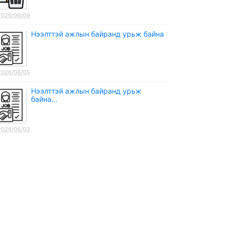
2026/06/09
Нээлттэй ажлын байранд урьж байна
2026/06/05
Нээлттэй ажлын байранд урьж
байна...
2026/06/03
ЭХ ҮРСИЙН БАЯРЫГ ТОХИОЛДУУЛАН
НИЙТ АЖИЛЧИДДАА БЭЛЭГ
ГАРДУУЛЛАА.
2026/05/29
ХАН-УУЛ ДҮҮРГИЙН МЕНЕЖЕРИЙН
НЭРЭМЖИТ СПОРТЫН 4 ТӨРӨЛТ
ТЭМЦЭЭН ЭХЭЛЛЭЭ.