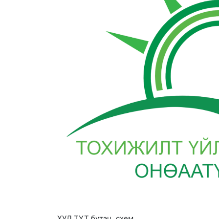
ХУД ТҮТ бүтэц, схем