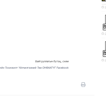
Байгууллагын бүтэц, схем
ийн Тохижилт Үйлчилгээний Төв ОНӨААТҮГ Facebook