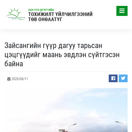
Зайсангийн гүүр дагуу тарьсан
цэцгүүдийг маань эвдлэн сүйтгэсэн
байна
2020/08/11