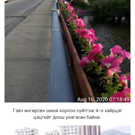
Гэвч өнгөрсөн шөнө хорлон сүйтгэж 4-н хайрцаг
цэцгийг доош унагасан байна.