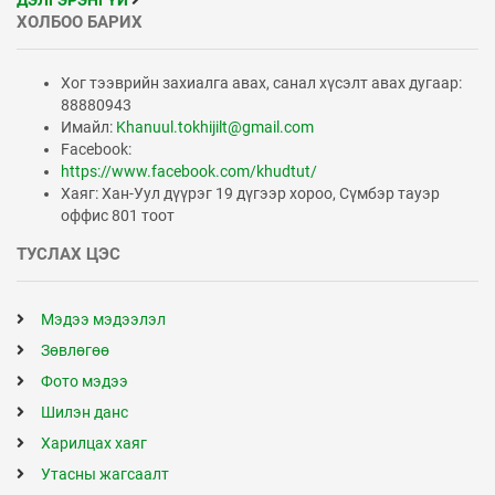
ДЭЛГЭРЭНГҮЙ
ХОЛБОО БАРИХ
Хог тээврийн захиалга авах, санал хүсэлт авах дугаар:
88880943
Имайл:
Khanuul.tokhijilt@gmail.com
Facebook:
https://www.facebook.com/khudtut/
Хаяг: Хан-Уул дүүрэг 19 дүгээр хороо, Сүмбэр тауэр
оффис 801 тоот
ТУСЛАХ ЦЭС
Мэдээ мэдээлэл
Зөвлөгөө
Фото мэдээ
Шилэн данс
Харилцах хаяг
Утасны жагсаалт