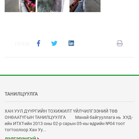
ТҮГЭЭХ:
ТАНИЛЦУУЛГА
ХАН УУЛ ДҮҮРГИЙН ТОХИЖИЛТ ҮЙЛЧИЛГЭЭНИЙ ТӨВ
ОНӨААТҮГ-ЫН ТАНИЛЦУУЛГА Манай байгууллага нь ХУД-
ийн ИТХТ-ийн 2013 оны 02-р сарын 05-ны өдрийн №04 тоот
тогтоолоор Хан Уу...